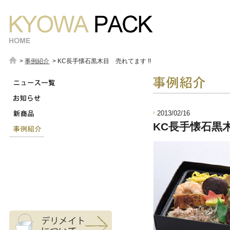
>
事例紹介
> KC長手懐石黒木目 売れてます !!
サブメニュー
2013/02/16
KC長手懐石黒木